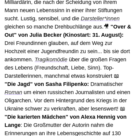
Milliardärin, die nach der Scheidung von ihrem 
Mann neuen Lebenssinn in einer ihrer Stiftungen 
sucht. Lustig, sensibel, und die 
Darsteller*innen
gleichen so manche Drehbuchlänge aus.
🎥
 "Over & 
Out" von Julia Becker (Kinostart: 31. August):
Drei Freundinnen glauben, auf dem Weg zur 
Hochzeit einer Jugendfreundin zu sein... bis sie dort 
ankommen. 
Tragikomödie
 über die großen Fragen 
des Lebens (Freundschaft, Liebe, Sinn). Top-
Darstellerinnen, manchmal etwas konstruiert 
📖
"Die Jagd" von Sasha Filipenko: 
Dramatischer 
Roman
 um einen russischen Journalisten und einen 
Oligarchen. Vor dem Hintergrund des Kriegs in der 
Ukraine schwer zu verkraften, aber lesenswert! 
📖
"Die karierten Mädchen" von Alexa Hennig von 
Lange
: Die Großmutter der Autorin nahm die 
Erinnerungen an ihre Lebensgeschichte auf 130 