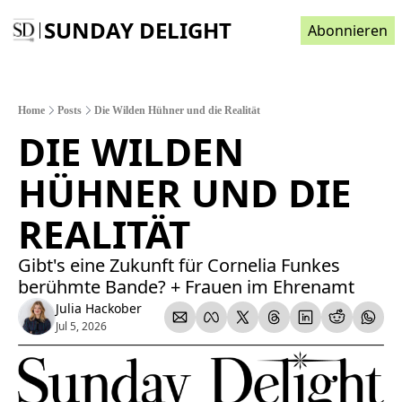
SUNDAY DELIGHT
Abonnieren
Home
Posts
Die Wilden Hühner und die Realität
DIE WILDEN 
HÜHNER UND DIE 
REALITÄT 
Gibt's eine Zukunft für Cornelia Funkes 
berühmte Bande? + Frauen im Ehrenamt 
Julia Hackober
Jul 5, 2026