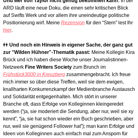
Und wer von Taylor nicht genug bekommen kann:
 In der 
ARD läuft eine neue Doku, die einen sehr kritischen Blick 
auf Swifts Werk und vor allem ihre uneindeutige politische 
Positionierung wirf. Meine 
Rezension
 für den “Stern” lest Ihr 
hier
. 
👭
Und noch ein Hinweis in eigener Sache, der ganz gut 
zur “Wilden Hühner”-Thematik passt:
 Meine Kollegin Kira 
Brück und ich haben diese Woche unser Journalistinnen-
Netzwerk 
Fine Writers Society
 zum Brunch im 
Frühstück3000 in Kreuzberg
 zusammengebracht. Ich freue 
mich immer so über diese Treffen, weil sie dem ewigen, 
knallharten Konkurrenzkampf der Medienbranche Austausch 
und Solidarität entgegenhalten. Mich stört in unserer 
Branche oft, dass Erfolge von Kolleginnen kleingeredet 
werden (“ja, sie moderiert die Sendung, aber nur, weil sie xy 
kennt”, “ja, sie hat schon wieder ein Buch geschrieben, aber 
nur, weil sie genügend Follower hat”); man kann Erfolge und 
Ideen von Kolleginnen auch einfach mal zum Ansporn für 