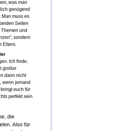
hen, was man 
lich genügend 
: Man muss es 
 beiden Seiten 
n Themen und 
nzen“, sondern 
r Eltern.
er 
n. Ich finde, 
 großer 
n dann nicht 
t, wenn jemand 
ringt euch für 
ts perfekt sein 
e, die 
len. Also für 