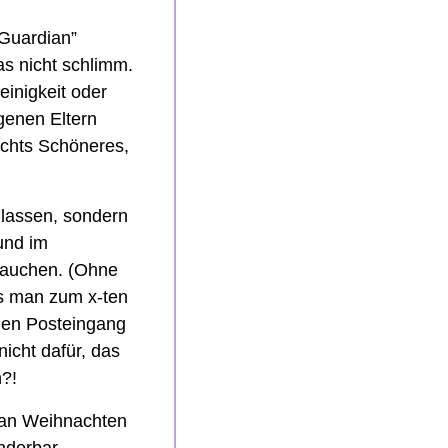
“Guardian” 
s nicht schlimm. 
inigkeit oder 
enen Eltern 
ichts Schöneres, 
lassen, sondern 
nd im 
rauchen. (Ohne 
s man zum x-ten 
den Posteingang 
icht dafür, das 
n?!
 an Weihnachten 
derbar 