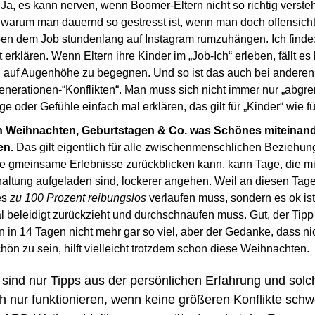
Ja, es kann nerven, wenn Boomer-Eltern nicht so richtig verste
d warum man dauernd so gestresst ist, wenn man doch offensicht
eben dem Job stundenlang auf Instagram rumzuhängen. Ich finde
t erklären. Wenn Eltern ihre Kinder im „Job-Ich“ erleben, fällt es
ich auf Augenhöhe zu begegnen. Und so ist das auch bei andere
enerationen-“Konflikten“. Man muss sich nicht immer nur „abgre
 oder Gefühle einfach mal erklären, das gilt für „Kinder“ wie fü
n Weihnachten, Geburtstagen & Co. was Schönes miteinand
en.
 Das gilt eigentlich für alle zwischenmenschlichen Beziehunge
le gmeinsame Erlebnisse zurückblicken kann, kann Tage, die mit
altung aufgeladen sind, lockerer angehen. Weil an diesen Tage
es 
zu 100 Prozent reibungslos
 verlaufen muss, sondern es ok is
l beleidigt zurückzieht und durchschnaufen muss. Gut, der Tipp b
in 14 Tagen nicht mehr gar so viel, aber der Gedanke, dass nich
ön zu sein, hilft vielleicht trotzdem schon diese Weihnachten.
sind nur Tipps aus der persönlichen Erfahrung und solch
h nur funktionieren, wenn keine größeren Konflikte schwe