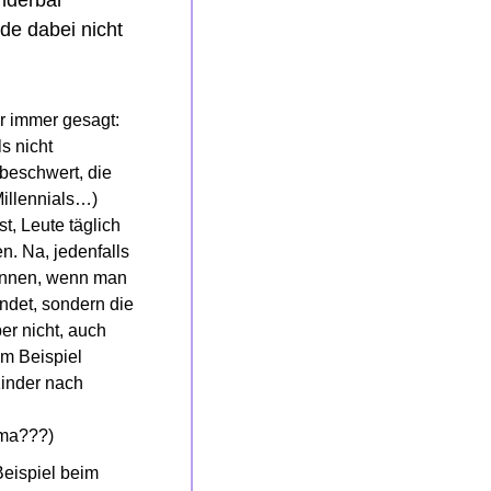
e dabei nicht 
r immer gesagt: 
 nicht 
beschwert, die 
illennials…) 
, Leute täglich 
. Na, jedenfalls 
innen, wenn man 
det, sondern die 
r nicht, auch 
m Beispiel 
inder nach 
ama???)
eispiel beim 