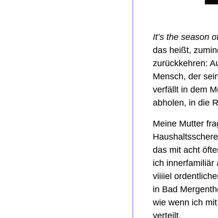
It’s the season 
das heißt, zumin
zurückkehren: Au
Mensch, der sei
verfällt in dem 
abholen, in die 
Meine Mutter fra
Haushaltsschere 
das mit acht öft
ich innerfamiliär
viiiiel ordentli
in Bad Mergenthe
wie wenn ich mit
verteilt.