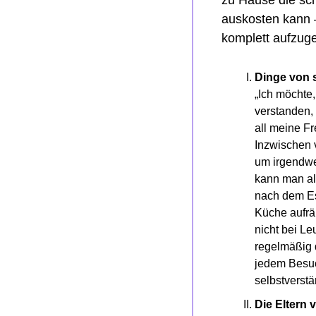
auskosten kann –
komplett aufzug
Dinge von s
„Ich möchte,
verstanden, 
all meine F
Inzwischen v
um irgendwel
kann man al
nach dem Es
Küche aufräu
nicht bei Le
regelmäßig 
jedem Besuc
selbstverstä
Die Eltern 