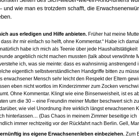
 und wie man es trotzdem schafft, die Erwachsenenwürd
eben.
ich aus erledigen und Hilfe anbieten.
 Früher hat meine Mutte
 dass ihr mir einfach so helft, ohne Kommentar.“ Habe ich damals
natürlich habe ich mich als Teenie über jede Haushaltstätigkeit 
reunde angeblich nicht machen mussten (talk about verwöhnte M
erstehe ich, was sie meinte: dass es wahnsinnig anstrengend ist
che eigentlich selbstverständlichen Handgriffe bitten zu müssen
s erwachsener Mensch sehr leicht den Respekt der Eltern gew
sen eben nicht wortlos im Kinderzimmer zum Zocken verschwin
mt. Ohne Kommentar. Klingt wie eine Binsenweisheit, ist es abe
uten um die 30 – eine Freundin meiner Mutter beschwert sich zu
darüber, wie viel Unordnung ihre wirklich längst erwachsenen K
h hinterlassen… (Das Chaos in meinem Zimmer beseitige ich 
ndlich immer rechtzeitig vor der Rückfahrt nach Berlin. Gell, M
vernünftig ins eigene Erwachsenenleben einbeziehen. 
Zum B