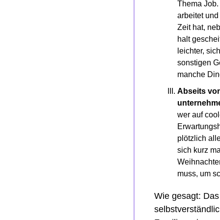
Thema Job. 
arbeitet un
Zeit hat, n
halt geschei
leichter, s
sonstigen G
manche Dinge
Abseits vo
unternehm
wer auf coo
Erwartungsh
plötzlich all
sich kurz ma
Weihnachten 
muss, um sch
Wie gesagt: Das 
selbstverständlic