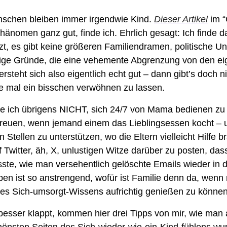
chen bleiben immer irgendwie Kind. 
Dieser Artikel
 im 
hänomen ganz gut, finde ich. Ehrlich gesagt: Ich finde da
t, es gibt keine größeren Familiendramen, politische Une
ftige Gründe, die eine vehemente Abgrenzung von den eig
rsteht sich also eigentlich echt gut – dann gibt’s doch n
e mal ein bisschen verwöhnen zu lassen.
e ich übrigens NICHT, sich 24/7 von Mama bedienen zu 
freuen, wenn jemand einem das Lieblingsessen kocht – u
Stellen zu unterstützen, wo die Eltern vielleicht Hilfe b
 Twitter, äh, X, unlustigen Witze darüber zu posten, das
ste, wie man versehentlich gelöschte Emails wieder in 
ben ist so anstrengend, wofür ist Familie denn da, wenn n
des Sich-umsorgt-Wissens aufrichtig genießen zu könne
esser klappt, kommen hier drei Tipps von mir, wie man
önsten Seiten des Sich-wieder-wie-ein-Kind-fühlens wun