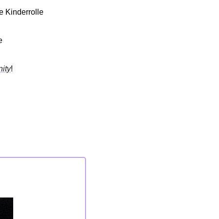
 Kinderrolle 
 
ity
! 