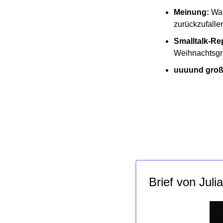
Meinung: 
War
zurückzufalle
Smalltalk-Rep
Weihnachtsgr
uuuund groß
Brief von Julia