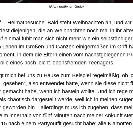
Gif by netflix on Giphy
of… 
Heimatbesuche. 
Bald steht Weihnachten an, und wir 
dest diejenigen, die an Weihnachten noch mal in ihr alte
f einmal fühlt man sich nicht mehr wie ein selbständiger
n Leben im Großen und Ganzen einigermaßen im Griff ha
Moment, in dem die Eltern einen vom nächstgelegenen Pr
Rolle eines noch leicht lebensfremden Teenagers.
gt mich bei uns zu Hause zum Beispiel regelmäßig, ob ich
„gesehen“, also entwendet hätte, wenn sie diese nicht fin
er gemacht habe, wenn ich basteln wollte. Und ich rege m
 als chaotisch dargestellt werde, weil ich in meinen Auge
cher geworden bin – allerdings muss ich zugeben, dass mei
im innerhalb von fünf Minuten nach meiner Ankunft stets
 15 nach einem Partyoutfit gesucht habe: alle Klamotte