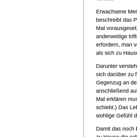
Erwachsene Mens
beschreibt das P
Mal vorausgesetz
anderweitige tri
erfordern, man ve
als sich zu Haus
Darunter versteh
sich darüber zu 
Gegenzug an den 
anschließend auf
Mal erklären mus
schiebt.) Das Le
wohlige Gefühl 
Damit das noch b
zu Hause die sch