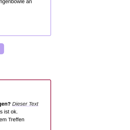
ngenbowle an 
gen? 
Dieser Text
ist ok. 
em Treffen 