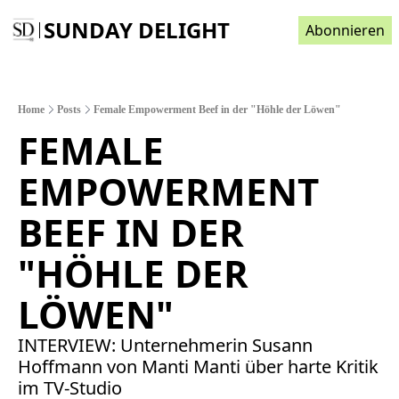
SUNDAY DELIGHT
Abonnieren
Home
Posts
Female Empowerment Beef in der "Höhle der Löwen"
FEMALE 
EMPOWERMENT 
BEEF IN DER 
"HÖHLE DER 
LÖWEN" 
INTERVIEW: Unternehmerin Susann 
Hoffmann von Manti Manti über harte Kritik 
im TV-Studio 