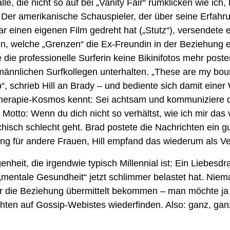
, die nicht so auf bei „Vanity Fair“ rumklicken wie ich, h
er amerikanische Schauspieler, der über seine Erfahru
r einen eigenen Film gedreht hat („Stutz“), versendete e
 welche „Grenzen“ die Ex-Freundin in der Beziehung e
 die professionelle Surferin keine Bikinifotos mehr poste
ännlichen Surfkollegen unterhalten. „These are my bound
“, schrieb Hill an Brady – und bediente sich damit einer
herapie-Kosmos kennt: Sei achtsam und kommuniziere de
tto: Wenn du dich nicht so verhältst, wie ich mir das vor
hisch schlecht geht. Brad postete die Nachrichten ein gu
g für andere Frauen, Hill empfand das wiederum als Ve
heit, die irgendwie typisch Millennial ist: Ein Liebesdr
mentale Gesundheit“ jetzt schlimmer belastet hat. Nieman
für die Beziehung übermittelt bekommen – man möchte ja 
chten auf Gossip-Webistes wiederfinden. Also: ganz, g