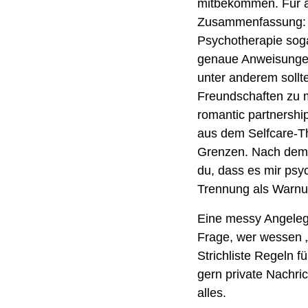
mitbekommen. Für alle
Zusammenfassung: D
Psychotherapie soga
genaue Anweisungen,
unter anderem sollte
Freundschaften zu m
romantic partnership
aus dem Selfcare-T
Grenzen. Nach dem Mo
du, dass es mir psyc
Trennung als Warnun
Eine messy Angelegen
Frage, wer wessen „
Strichliste Regeln 
gern private Nachri
alles.