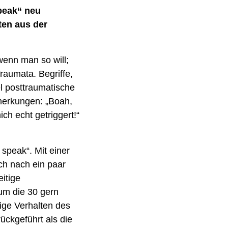
peak“ neu 
en aus der 
nn man so will; 
raumata. Begriffe, 
 posttraumatische 
merkungen: „Boah, 
h echt getriggert!“ 
speak“. Mit einer 
ch nach ein paar 
tige 
m die 30 gern 
ge Verhalten des 
ckgeführt als die 