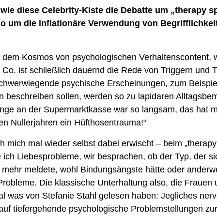
, wie diese Celebrity-Kiste die Debatte um „therapy s
so um die inflationäre Verwendung von Begrifflichkeit
 dem Kosmos von psychologischen Verhaltenscontent, we
d Co. ist schließlich dauernd die Rede von Triggern und T
 schwerwiegende psychische Erscheinungen, zum Beispiel
 beschreiben sollen, werden so zu lapidaren Alltagsbe
ange an der Supermarktkasse war so langsam, das hat mic
den Nullerjahren ein Hüfthosentrauma!“
ch mich mal wieder selbst dabei erwischt – beim „therapy 
 ich Liebesprobleme, wir besprachen, ob der Typ, der si
ht mehr meldete, wohl Bindungsängste hätte oder anderwei
robleme. Die klassische Unterhaltung also, die Frauen u
al was von Stefanie Stahl gelesen haben: Jegliches nervi
 auf tiefergehende psychologische Problemstellungen zurü