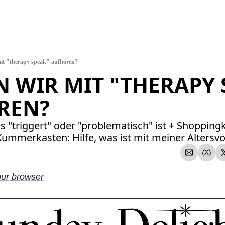
it "therapy speak" aufhören?
N WIR MIT "THERAPY 
REN?
s "triggert" oder "problematisch" ist + Shopping
Kummerkasten: Hilfe, was ist mit meiner Altersv
our browser