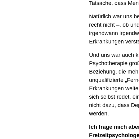
Tatsache, dass Mens
Natürlich war uns bei
recht nicht –, ob un
irgendwann irgendwa
Erkrankungen verst
Und uns war auch kl
Psychotherapie groß
Beziehung, die mehr 
unqualifizierte „Fer
Erkrankungen weiter
sich selbst redet, ei
nicht dazu, dass De
werden.
Ich frage mich abe
Freizeitpsychologe