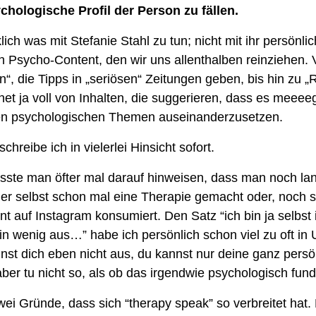
chologische Profil der Person zu fällen.
klich was mit Stefanie Stahl zu tun; nicht mit ihr persönlich
n Psycho-Content, den wir uns allenthalben reinziehen. 
, die Tipps in „seriösen“ Zeitungen geben, bis hin zu „R
rnet ja voll von Inhalten, die suggerieren, dass es meeeeg
nen psychologischen Themen auseinanderzusetzen.
schreibe ich in vielerlei Hinsicht sofort. 
sste man öfter mal darauf hinweisen, dass man noch lan
der selbst schon mal eine Therapie gemacht oder, noch sc
 auf Instagram konsumiert. Den Satz “ich bin ja selbst i
in wenig aus…” habe ich persönlich schon viel zu oft in 
nnst dich eben nicht aus, du kannst nur deine ganz persö
er tu nicht so, als ob das irgendwie psychologisch fundi
wei Gründe, dass sich “therapy speak” so verbreitet hat. 