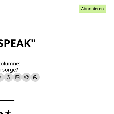
Abonnieren
SPEAK" 
kolumne: 
orsorge?