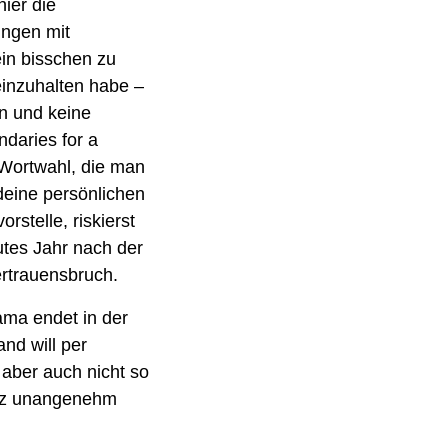
ier die 
ngen mit 
in bisschen zu 
inzuhalten habe – 
n und keine 
aries for a 
 Wortwahl, die man 
ine persönlichen 
stelle, riskierst 
tes Jahr nach der 
rtrauensbruch.
ama endet in der 
d will per 
aber auch nicht so 
anz unangenehm 