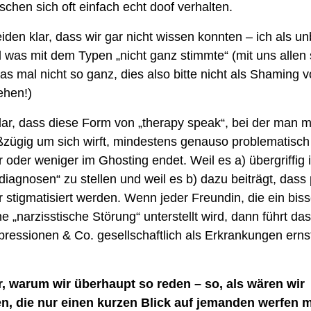
chen sich oft einfach echt doof verhalten.
den klar, dass wir gar nicht wissen konnten – ich als unbet
d was mit dem Typen „nicht ganz stimmte“ (mit uns allen s
s mal nicht so ganz, dies also bitte nicht als Shaming v
ehen!) 
ar, dass diese Form von „therapy speak“, bei der man mit
zügig um sich wirft, mindestens genauso problematisch i
oder weniger im Ghosting endet. Weil es a) übergriffig is
ndiagnosen“ zu stellen und weil es b) dazu beiträgt, dass
 stigmatisiert werden. Wenn jeder Freundin, die ein biss
ne „narzisstische Störung“ unterstellt wird, dann führt das
pressionen & Co. gesellschaftlich als Erkrankungen ern
r, warum wir überhaupt so reden – so, als wären wir 
n, die nur einen kurzen Blick auf jemanden werfen m