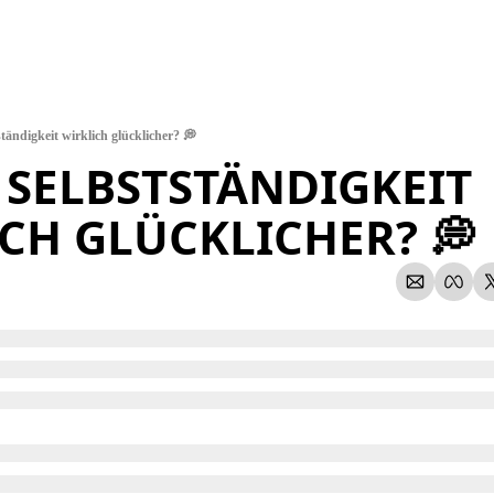
ändigkeit wirklich glücklicher? 💭
SELBSTSTÄNDIGKEIT 
CH GLÜCKLICHER? 💭