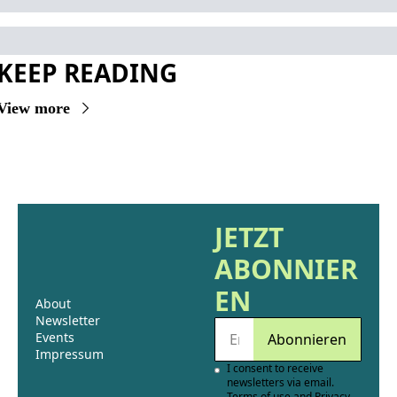
KEEP READING
View more
JETZT 
ABONNIER
EN
About
Newsletter
Events 
Abonnieren
Impressum
I consent to receive 
newsletters via email.
Terms of use
and
Privacy 