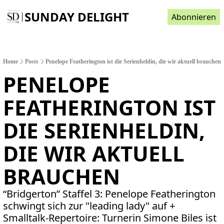
SUNDAY DELIGHT
Abonnieren
Home
Posts
Penelope Featherington ist die Serienheldin, die wir aktuell brauchen
PENELOPE 
FEATHERINGTON IST 
DIE SERIENHELDIN, 
DIE WIR AKTUELL 
BRAUCHEN
“Bridgerton” Staffel 3: Penelope Featherington 
schwingt sich zur "leading lady" auf + 
Smalltalk-Repertoire: Turnerin Simone Biles ist 