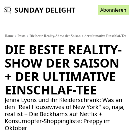
SUNDAY DELIGHT
Abonnieren
Home
Posts
Die beste Reality-Show der Saison + der ultimative Einschlaf-Tee
DIE BESTE REALITY-
SHOW DER SAISON 
+ DER ULTIMATIVE 
EINSCHLAF-TEE 
Jenna Lyons und ihr Kleiderschrank: Was an 
den "Real Housewives of New York" so, naja, 
real ist + Die Beckhams auf Netflix + 
Konsumopfer-Shoppingliste: Preppy im 
Oktober  