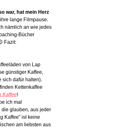
o war, hat mein Herz 
ihre lange Filmpause. 
ch nämlich an wie jedes 
Coaching-Bücher 
😉
 Fazit: 
ffeeläden von Lap 
e günstiger Kaffee, 
sich dafür halten).
finden Kettenkaffee 
n Kaffee
! 
e ich mal 
die glauben, aus jeder 
Kaffee” ist keine 
ischen am liebsten aus 