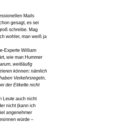
ssionellen Mails 
hon gesagt, es sei 
groß schreibe. Mag 
ach wohler, man weiß ja 
te-Experte William 
klärt, wie man Hummer 
arum, weitläufig 
rieren können: nämlich 
 haben Verkehrsregeln, 
i der Etikette nicht 
n Leute auch nicht 
r nicht (kann ich 
viel angenehmer 
besinnen würde –