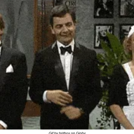
Gif by britbox on Giphy