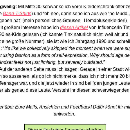
gweilig: 
Mit Mitte 30 schwanke ich vorm Kleiderschrank öfter z
e 
Band-T-Shirts
) und “oh nee, darin sehe ich aus wie ‘ne Muddi, 
eben hat” (mein persönliches Grausen:  Hemdblusenkleider!) 
it großem Interesse habe ich 
diesen Artikel
 von Influencerin Tin
0ies-Kids gelesen (ich kannte Tinx natürlich nicht, weil alt und n
t eine große Nummer); sie ist wie ich Jahrgang 1990 und schreib
: “
It’s like we collectively skipped the moment when we were sup
pt using fashion as a form of self-expression. Why should age d
dset feels not just limiting, but severely outdated.” 
 Auf der anderen Seite muss ich sagen: Gerade in einer Stadt wie
 so aussehen, als ob ich nicht merke, dass ich nicht mehr 20 bin, 
Teenager war, und die jetzt wieder in sind bei “den jungen Leuten
er als genau diese Leute. Versteht Ihr diesen schwerwiegenden
r über Eure Mails, Ansichten und Feedback! Dafür könnt Ihr mir 
antworten. 
Diesen Text einer Freundin schicken