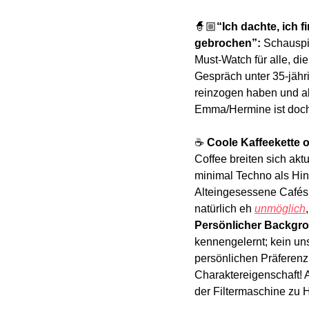
🧙🏼
“Ich dachte, ich 
gebrochen”: 
Schauspi
Must-Watch für alle, di
Gespräch unter 35-jähri
reinzogen haben und al
Emma/Hermine ist doch 
☕ 
Coole Kaffeekette o
Coffee breiten sich akt
minimal Techno als Hint
Alteingesessene Cafés 
natürlich eh 
unmöglich
Persönlicher Backgro
kennengelernt; kein uns
persönlichen Präferenz
Charaktereigenschaft! A
der Filtermaschine zu 