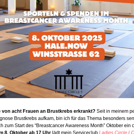
e von acht Frauen an Brustkrebs erkrankt? 
Seit in meinem pe
gnose Brustkrebs aufkam, bin ich für das Thema besonders sensib
ich zum Start des “Breastcancer Awareness Month” Oktober ein
m 8. Oktober ab 17 Uhr
 lädt mein Serviceclub 
Ladies Circle LC