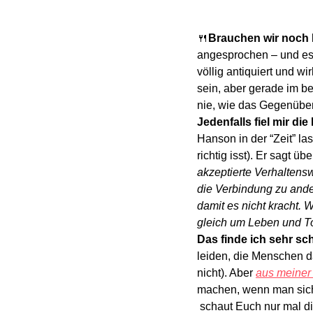
🍴
Brauchen wir noch 
angesprochen – und es 
völlig antiquiert und w
sein, aber gerade im be
nie, wie das Gegenüber 
Jedenfalls fiel mir di
Hanson in der “Zeit” las
richtig isst). Er sagt 
akzeptierte Verhaltens
die Verbindung zu ande
damit es nicht kracht. W
gleich um Leben und To
Das finde ich sehr s
leiden, die Menschen da
nicht). Aber 
aus meiner
machen, wenn man sich
 schaut Euch nur mal 