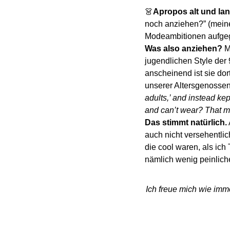
👗
Apropos alt und lan
noch anziehen?” (mein
Modeambitionen aufgeg
Was also anziehen?
 M
jugendlichen Style der 9
anscheinend ist sie dor
unserer Altersgenossen
adults,’ and instead ke
and can’t wear? That min
Das stimmt natürlich.
auch nicht versehentlich
die cool waren, als ich 
nämlich wenig peinlich
Ich freue mich wie imme