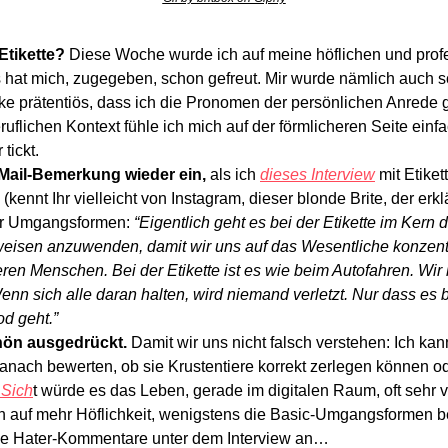
Etikette?
Diese Woche wurde ich auf meine höflichen und profe
hat mich, zugegeben, schon gefreut. Mir wurde nämlich auch sc
irke prätentiös, dass ich die Pronomen der persönlichen Anrede 
ruflichen Kontext fühle ich mich auf der förmlicheren Seite einf
tickt.
e Mail-Bemerkung wieder ein,
 als ich 
dieses Interview
 mit Etiket
 (kennt Ihr vielleicht von Instagram, dieser blonde Brite, der er
über Umgangsformen: 
“E
igentlich geht es bei der Etikette im Kern d
weisen anzuwenden, damit wir uns auf das Wesentliche konzent
ren Menschen. Bei der Etikette ist es wie beim Autofahren. Wir
enn sich alle daran halten, wird niemand verletzt. Nur dass es be
d geht.”
chön ausgedrückt.
 Damit wir uns nicht falsch verstehen: Ich kan
nach bewerten, ob sie Krustentiere korrekt zerlegen können ode
 Sich
t würde es das Leben, gerade im digitalen Raum, oft sehr 
 auf mehr Höflichkeit, wenigstens die Basic-Umgangsformen 
die Hater-Kommentare unter dem Interview an…