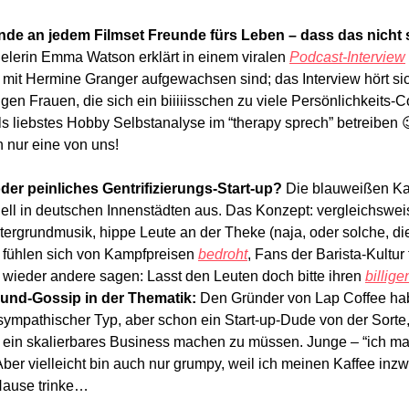
finde an jedem Filmset Freunde fürs Leben – dass das nicht s
elerin
Emma Watson erklärt in einem viralen 
Podcast-Interview
e mit Hermine Granger aufgewachsen sind; das Interview hört si
gen Frauen, die sich ein biiiiisschen zu viele Persönlichkeits-
s liebstes Hobby Selbstanalyse im “therapy sprech” betreiben 
nur eine von uns! 
der peinliches Gentrifizierungs-Start-up? 
Die blauweißen Ka
uell in deutschen Innenstädten aus. Das Konzept: vergleichsweis
ergrundmusik, hippe Leute an der Theke (naja, oder solche, die 
fühlen sich von Kampfpreisen 
bedroht
, Fans der Barista-Kultur 
, wieder andere sagen: Lasst den Leuten doch bitte ihren 
billige
und-Gossip in der Thematik: 
Den Gründer von Lap Coffee hab
ympathischer Typ, aber schon ein Start-up-Dude von der Sorte, 
 ein skalierbares Business machen zu müssen. Junge – “ich mag 
ber vielleicht bin auch nur grumpy, weil ich meinen Kaffee inzw
Hause trinke… 