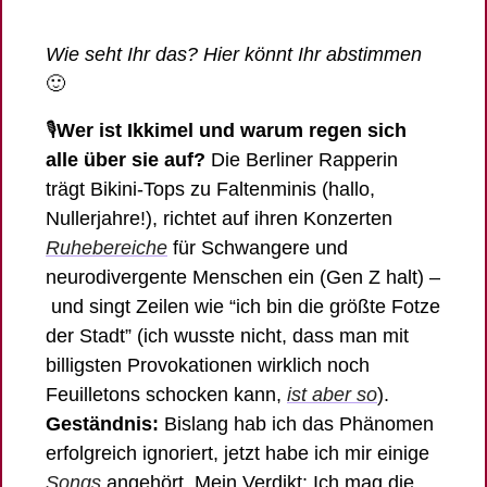
Wie seht Ihr das? Hier könnt Ihr abstimmen 
🙂
🎙️
Wer ist Ikkimel und warum regen sich 
alle über sie auf?
 Die Berliner Rapperin 
trägt Bikini-Tops zu Faltenminis (hallo, 
Nullerjahre!), richtet auf ihren Konzerten 
Ruhebereiche
 für Schwangere und 
neurodivergente Menschen ein (Gen Z halt) –
 und singt Zeilen wie “ich bin die größte Fotze 
der Stadt” (ich wusste nicht, dass man mit 
billigsten Provokationen wirklich noch 
Feuilletons schocken kann, 
ist aber so
). 
Geständnis:
 Bislang hab ich das Phänomen 
erfolgreich ignoriert, jetzt habe ich mir einige 
Songs
 angehört. Mein Verdikt: Ich mag die 